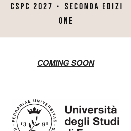
・
C S P C 2 0 2
7
S E C O N D A
E D I Z I
O N E
COMING SOON