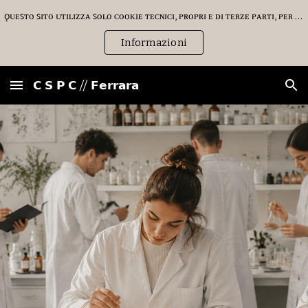
ǫᴜᴇꜱᴛᴏ ꜱɪᴛᴏ ᴜᴛɪʟɪᴢᴢᴀ ꜱᴏʟᴏ ᴄᴏᴏᴋɪᴇ ᴛᴇᴄɴɪᴄɪ, ᴘʀᴏᴘʀɪ ᴇ ᴅɪ ᴛᴇʀᴢᴇ ᴘᴀʀᴛɪ, ᴘᴇʀ ɪʟ ᴄᴏʀʀᴇᴛᴛᴏ ꜰᴜɴᴢɪᴏɴᴀᴍᴇɴᴛᴏ ᴅᴇʟʟᴇ ᴘᴀɢɪɴᴇ ᴡᴇʙ ᴇ ᴘᴇʀ ɪʟ ᴍɪɢʟɪᴏʀᴀᴍᴇɴᴛᴏ ᴅᴇɪ ꜱᴇʀᴠɪᴢɪ.
Skip to main content
Skip to navigation
Informazioni
𝗖 𝗦 𝗣 𝗖 // 𝗙𝗲𝗿𝗿𝗮𝗿𝗮