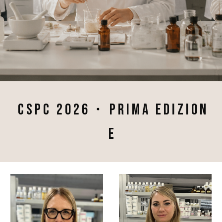
・
C S P C 2 0 2
6
P R I M A E D I Z I O N
E